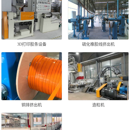
3D打印胶条设备
硫化橡胶线挤出机
铜排挤出机
造粒机