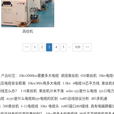
高绞机
<<
1
2
3
4
5
3/20
>>
···
产品标签：
10kv2000kw需要多大电缆
退扭束丝机
650束丝机
10kv电
低压电缆安全距离
10kw380v用多大电缆
1.0kv
4电缆16芯平方线
束丝机
断线怎么办？
1+6束丝机
束丝机计米不准
wdzc-yjy是什么电线
yjv22电
电缆
zcyjv是什么电缆和yjv电缆的区别
rs485总线协议分析
485多机通
信
500束丝机
1-11电缆线
10kv 电缆头
rs485接口db9接线
具有电磁屏蔽
能的无纺布的应用前景如何？
10kv用多大的电缆线
90千瓦变频电机用多