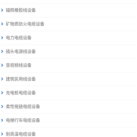
辐照橡胶线设备
矿物质防火电缆设备
电力电缆设备
插头电源线设备
音视频线设备
建筑民用线设备
充电桩电缆设备
柔性拖链电缆设备
电梯行车电缆设备
耐高温电缆设备