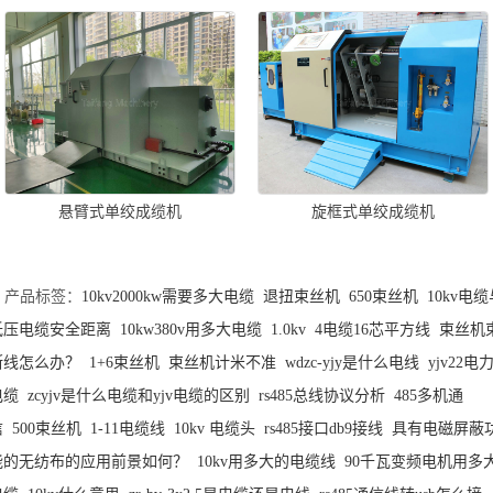
悬臂式单绞成缆机
旋框式单绞成缆机
产品标签：
10kv2000kw需要多大电缆
退扭束丝机
650束丝机
10kv电
低压电缆安全距离
10kw380v用多大电缆
1.0kv
4电缆16芯平方线
束丝机
断线怎么办？
1+6束丝机
束丝机计米不准
wdzc-yjy是什么电线
yjv22电
电缆
zcyjv是什么电缆和yjv电缆的区别
rs485总线协议分析
485多机通
信
500束丝机
1-11电缆线
10kv 电缆头
rs485接口db9接线
具有电磁屏蔽
能的无纺布的应用前景如何？
10kv用多大的电缆线
90千瓦变频电机用多