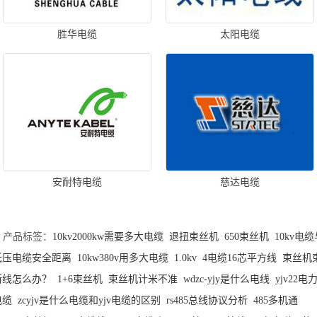
胜华电缆
太阳电缆
安耐特电缆
慈达电缆
产品标签：
10kv2000kw需要多大电缆
退扭束丝机
650束丝机
10kv电
低压电缆安全距离
10kw380v用多大电缆
1.0kv
4电缆16芯平方线
束丝机
断线怎么办？
1+6束丝机
束丝机计米不准
wdzc-yjy是什么电线
yjv22电
电缆
zcyjv是什么电缆和yjv电缆的区别
rs485总线协议分析
485多机通